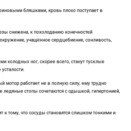
риновыми бляшками, кровь плохо поступает в
зы снижена, к похолоданию конечностей
о­кружение, учащённое сердцебиение, сонливость,
ми холодных ног, скорее всего, станут тусклые
 усталости.
й мотор работает не в полную силу, ему трудно
чае ледяные стопы сочетаются с одышкой, гипертонией,
т к тому, что сосуды становятся слишком тонкими и