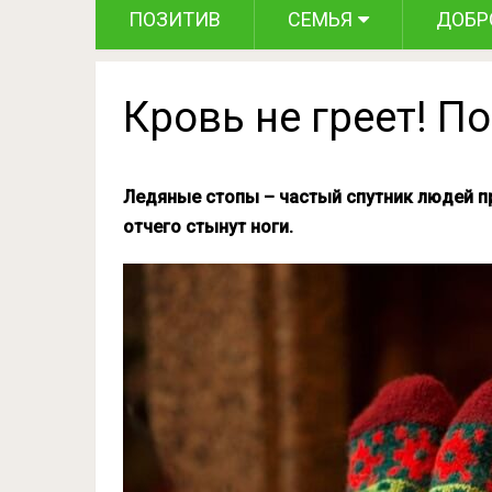
ПОЗИТИВ
СЕМЬЯ
ДОБР
Кровь не греет! П
Ледяные стопы – частый спутник людей п
отчего стынут ноги.