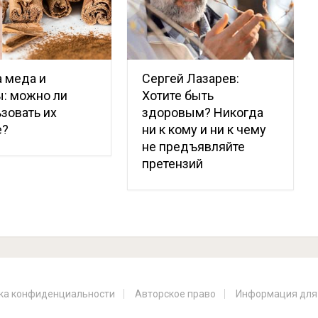
 меда и
Сергей Лазарев:
: можно ли
Хотите быть
зовать их
здоровым? Никогда
е?
ни к кому и ни к чему
не предъявляйте
претензий
ка конфиденциальности
Авторское право
Информация для