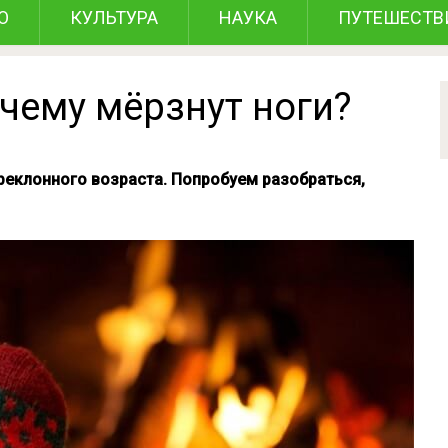
О
КУЛЬТУРА
НАУКА
ПУТЕШЕСТВ
очему мёрзнут ноги?
реклонного возраста. Попробуем разобраться,