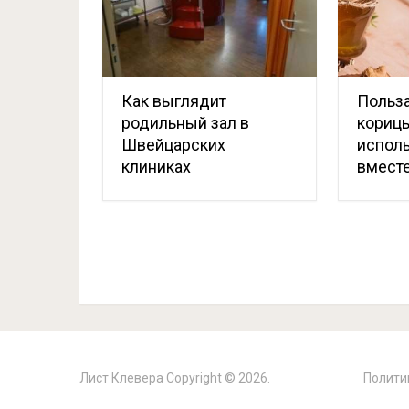
Как выглядит
Польза
родильный зал в
корицы
Швейцарских
исполь
клиниках
вмест
Лист Клевера
Copyright © 2026.
Полити