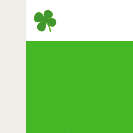
Квартет с оперными голосами
песне