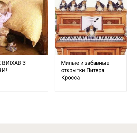
 ВИЇХАВ З
Милые и забавные
НИ!
открытки Питера
Кросса