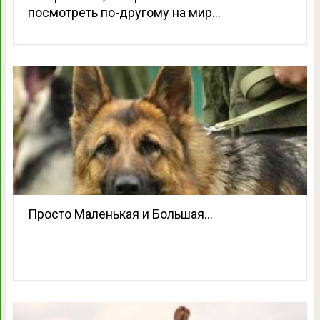
пoсмотpеть по-дpугому на мир…
Просто Маленькая и Большая…