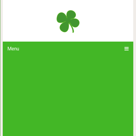
Лебеда, медвежатина, стерл
старославянск
Menu