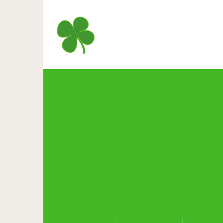
Литовский блогер отправил
мнени