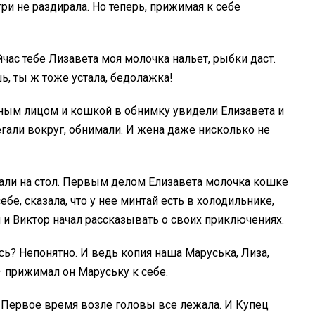
ри не раздирала. Но теперь, прижимая к себе
ейчас тебе Лизавета моя молочка нальет, рыбки даст.
ь, ты ж тоже устала, бедолажка!
расным лицом и кошкой в обнимку увидели Елизавета и
егали вокруг, обнимали. И жена даже нисколько не
рали на стол. Первым делом Елизавета молочка кошке
бе, сказала, что у нее минтай есть в холодильнике,
л и Виктор начал рассказывать о своих приключениях.
сь? Непонятно. И ведь копия наша Маруська, Лиза,
 – прижимал он Маруську к себе.
м. Первое время возле головы все лежала. И Купец