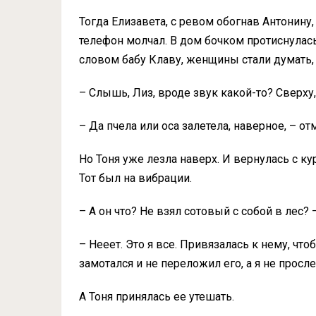
Тогда Елизавета, с ревом обогнав Антонину,
телефон молчал. В дом бочком протиснула
словом бабу Клаву, женщины стали думать, 
– Слышь, Лиз, вроде звук какой-то? Сверху
– Да пчела или оса залетела, наверное, – от
Но Тоня уже лезла наверх. И вернулась с к
Тот был на вибрации.
– А он что? Не взял сотовый с собой в лес? 
– Нееет. Это я все. Привязалась к нему, что
замотался и не переложил его, а я не просл
А Тоня принялась ее утешать.