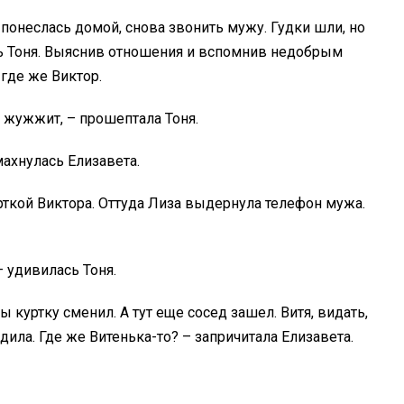
 понеслась домой, снова звонить мужу. Гудки шли, но
сь Тоня. Выяснив отношения и вспомнив недобрым
где же Виктор.
, жужжит, – прошептала Тоня.
махнулась Елизавета.
урткой Виктора. Оттуда Лиза выдернула телефон мужа.
– удивилась Тоня.
бы куртку сменил. А тут еще сосед зашел. Витя, видать,
едила. Где же Витенька-то? – запричитала Елизавета.