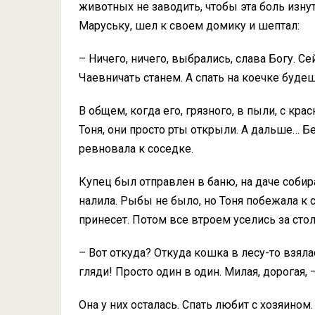
животных не заводить, чтобы эта боль изнут
Маруську, шел к своем домику и шептал:
– Ничего, ничего, выбрались, слава Богу. С
Чаевничать станем. А спать на коечке будеш
В общем, когда его, грязного, в пыли, с к
Тоня, они просто рты открыли. А дальше… Б
ревновала к соседке.
Купец был отправлен в баню, на даче соби
налила. Рыбы не было, но Тоня побежала к се
принесет. Потом все втроем уселись за сто
– Вот откуда? Откуда кошка в лесу-то взяла
гляди! Просто один в один. Милая, дорогая,
Она у них осталась. Спать любит с хозяино