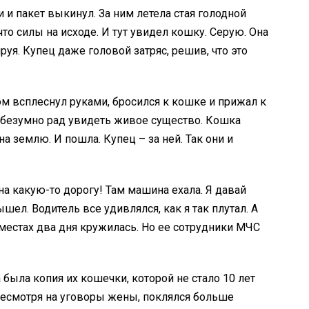
и и пакет выкинул. За ним летела стая голодной
что силы на исходе. И тут увидел кошку. Серую. Она
руя. Купец даже головой затряс, решив, что это
ом всплеснул руками, бросился к кошке и прижал к
л безумно рад увидеть живое существо. Кошка
на землю. И пошла. Купец – за ней. Так они и
а какую-то дорогу! Там машина ехала. Я давай
шел. Водитель все удивлялся, как я так плутал. А
х местах два дня кружилась. Но ее сотрудники МЧС
 была копия их кошечки, которой не стало 10 лет
, несмотря на уговоры жены, поклялся больше