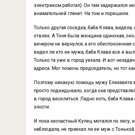
электриком работал). Он там задержался нена
внимательней глянет. На том и порешили.
Только другая соседка, баба Клава, видела, 
отвлек. А Тоня была женщина одинокая, око
вечером не вернулся, а его обеспокоенная с
видел ли кто ее мужа, баба Клава все и выл
Только та уже в город уехала. И вот незадач
адреса. Мог помочь председатель, но тот к
Поэтому никакую помощь мужу Елизавета выз
просто подкидывало, когда она представлял
в город веселиться. Ладно хоть, баба Клава
злости.
И пока несчастный Купец мотался по лесу, е
наблюдала, не приехал ли ее муж с Тонькой