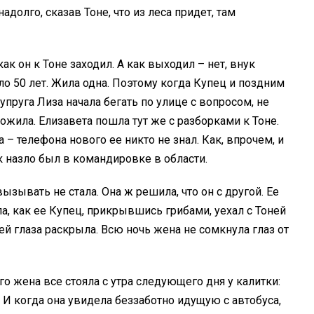
долго, сказав Тоне, что из леса придет, там
как он к Тоне заходил. А как выходил – нет, внук
ло 50 лет. Жила одна. Поэтому когда Купец и поздним
упруга Лиза начала бегать по улице с вопросом, не
ожила. Елизавета пошла тут же с разборками к Тоне.
а – телефона нового ее никто не знал. Как, впрочем, и
ак назло был в командировке в области.
ывать не стала. Она ж решила, что он с другой. Ее
а, как ее Купец, прикрывшись грибами, уехал с Тоней
 ей глаза раскрыла. Всю ночь жена не сомкнула глаз от
го жена все стояла с утра следующего дня у калитки:
. И когда она увидела беззаботно идущую с автобуса,