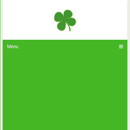
«Меня сегодня усыпят!» Она дове
сквозь сетку, и я бер
Menu