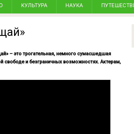
О
КУЛЬТУРА
НАУКА
ПУТЕШЕСТВ
ещай»
щай» – это трогательная, немного сумасшедшая
й свободе и безграничных возможностях. Актерам,