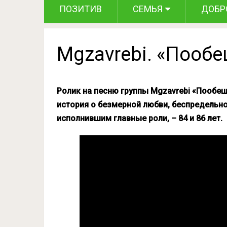
ПОЗИТИВ
СЕМЬЯ
ДОБР
Mgzavrebi. «Пооб
Ролик на песню группы Mgzavrebi «Пообе
история о безмерной любви, беспредельно
исполнившим главные роли, – 84 и 86 лет.