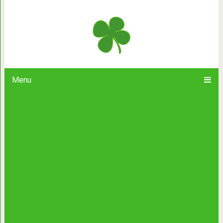
Море позитива: мужс
Menu