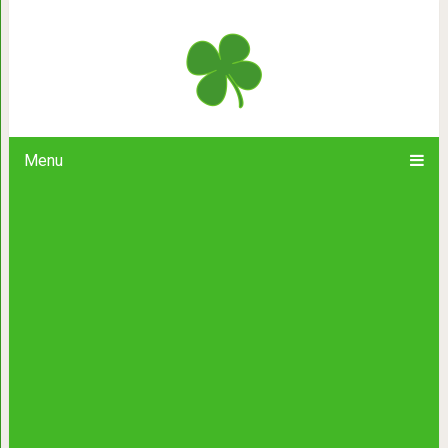
Мужчина вернулся домой и внезапно 
пёс. Потому что тот жд
Menu