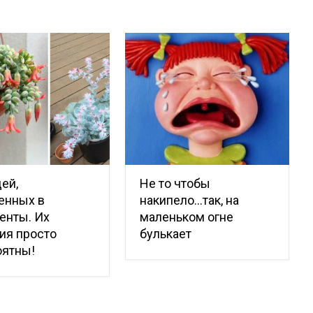
ей,
Не то чтобы
енных в
накипело…так, на
енты. Их
маленьком огне
ия просто
булькает
оятны!