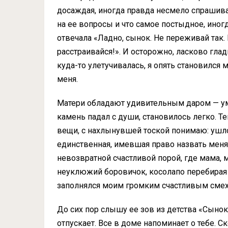
досаждая, иногда правда несмело спрашивал
на ее вопросы и что самое постыдное, иногд
отвечала «Ладно, сынок. Не переживай так. 
расстраивайся!». И осторожно, ласково глад
куда-то улетучивалась, я опять становился 
меня.
Матери обладают удивительным даром — ум
камень падал с души, становилось легко. Т
вещи, с нахлынувшей тоской понимаю: ушло
единственная, имевшая право назвать меня
невозвратной счастливой порой, где мама, м
неуклюжий боровичок, косолапо перебирая 
заполнялся моим громким счастливым сме
До сих пор слышу ее зов из детства «Сынок
отпускает. Все в доме напоминает о тебе. Ск