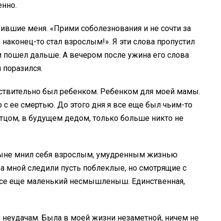
енно.
вившие меня. «Прими соболезнования и не сочти за
 наконец-то стал взрослым!». Я эти слова пропустил
 пошел дальше. А вечером после ужина его слова
я поразился.
ействительно был ребенком. Ребенком для моей мамы.
 с ее смертью. До этого дня я все еще был чьим-то
отцом, в будущем дедом, только больше никто не
рдыне мнил себя взрослым, умудренным жизнью
 за мной следили пусть поблеклые, но смотрящие с
 все еще маленький несмышленыш. Единственная,
 неудачам. Была в моей жизни незаметной, ничем не