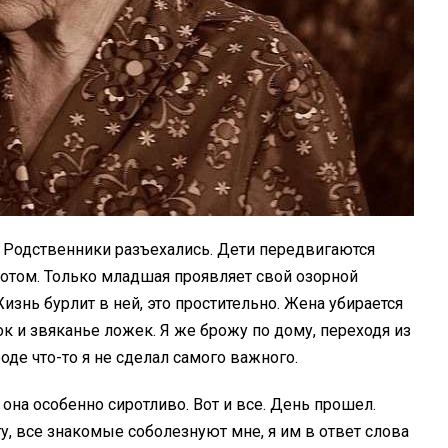
. Родственники разъехались. Дети передвигаются
том. Только младшая проявляет свой озорной
изнь бурлит в ней, это простительно. Жена убирается
ок и звяканье ложек. Я же брожу по дому, переходя из
роде что-то я не сделал самого важного.
она особенно сиротливо. Вот и все. День прошел.
у, все знакомые соболезнуют мне, я им в ответ слова