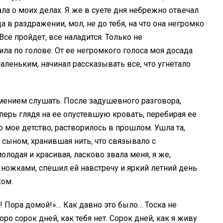
а о моих делах. Я же в суете дня небрежно отвечал
а в раздражении, мол, не до тебя, на что она негромко
Все пройдет, все наладится. Только не
ила по голове. От ее негромкого голоса моя досада
маленьким, начинал рассказывать все, что угнетало
ением слушать. После задушевного разговора,
еперь глядя на ее опустевшую кровать, перебирая ее
 мое детство, растворилось в прошлом. Ушла та,
 сыном, хранившая нить, что связывало с
олодая и красивая, ласково звала меня, я же,
ножками, спешил ей навстречу и яркий летний день
хом.
! Пора домой!»… Как давно это было… Тоска не
оро сорок дней, как тебя нет. Сорок дней, как я живу