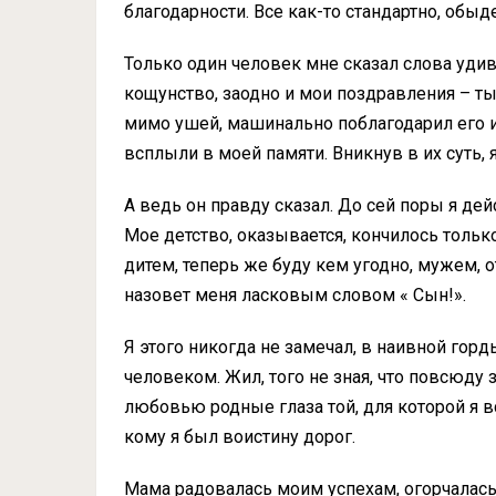
благодарности. Все как-то стандартно, обыд
Только один человек мне сказал слова уди
кощунство, заодно и мои поздравления – ты
мимо ушей, машинально поблагодарил его и
всплыли в моей памяти. Вникнув в их суть, 
А ведь он правду сказал. До сей поры я д
Мое детство, оказывается, кончилось только
дитем, теперь же буду кем угодно, мужем, 
назовет меня ласковым словом « Сын!».
Я этого никогда не замечал, в наивной го
человеком. Жил, того не зная, что повсюду
любовью родные глаза той, для которой я
кому я был воистину дорог.
Мама радовалась моим успехам, огорчалась