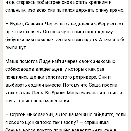
и он, стараясь побыстрее снова стать крепким и
сильным, изо всех сил пытался держать спину прямо.
— Будет, Санечка. Через пару неделек я заберу его от
прежних хозяев. Он пока чуть привыкнет к дому,
бабушка нам поможет за ним приглядеть. А там и тебя
выпишут.
Маша помогла Лиде найти через своих знакомых
собаководов владельцев, у которых как раз
появились щенки золотистого ретривера. Они и
выбирать ездили вместе. Потому что Саша просил
«такого как Лео». Выбрали. Маша сказала, что точь-в-
точь, только пока маленький.
— Сергей Николаевич, а Лео на меня не обидится, если
я своего щенка тоже так назову? — спрашивал
Санька, когда доктор пришёл навестить его уже в