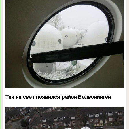
Так на свет появился район Болвонинген