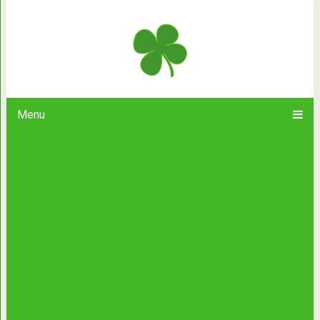
Незабываемая песня Адриано Челе
Menu