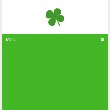
Нежнейший дуэт Анжелики Ва
«Опоздавшая 
Menu