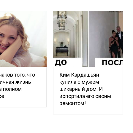
наков того, что
Ким Кардашьян
ичная жизнь
купила с мужем
в полном
шикарный дом. И
ке
испортила его своим
ремонтом!