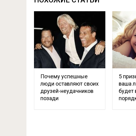
Почему успешные
5 приз
люди оставляют своих
ваша л
друзей-неудачников
будет 
позади
поряд