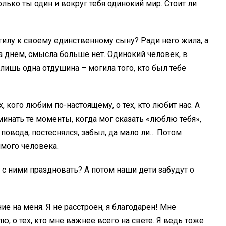
олько ты один и вокруг тебя одинокий мир. Стоит ли
гилу к своему единственному сыну? Ради него жила, а
за днем, смысла больше нет. Одинокий человек, в
лишь одна отдушина – могила того, кто был тебе
, кого любим по-настоящему, о тех, кто любит нас. А
инать те моменты, когда мог сказать «люблю тебя»,
о повода, постеснялся, забыл, да мало ли… Потом
имого человека.
 с ними праздновать? А потом наши дети забудут о
е на меня. Я не расстроен, я благодарен! Мне
ю, о тех, кто мне важнее всего на свете. Я ведь тоже