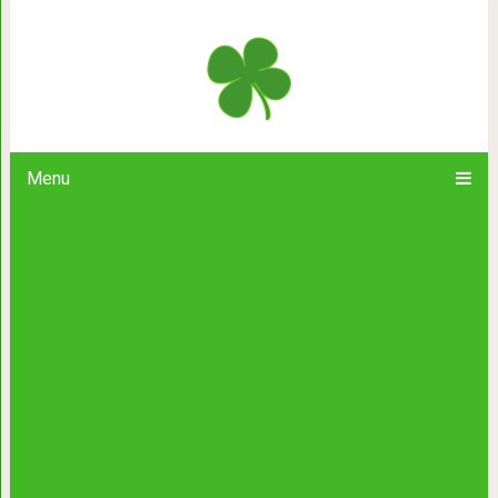
Никола Тесла сделал рентгеновский
помощью аппарата, сконструи
Menu