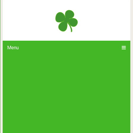
Очаровательные грызуны, уму к
собаки!
Menu