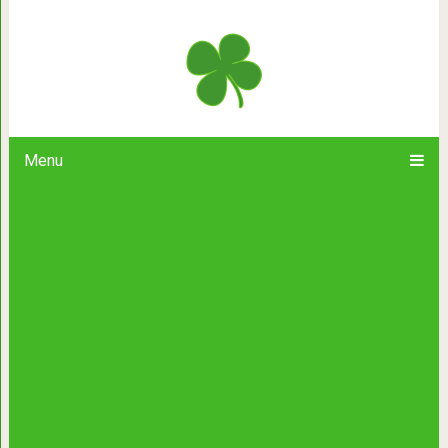
«Он просто нереальный!» Лабрадор 
11-м щенк
Menu