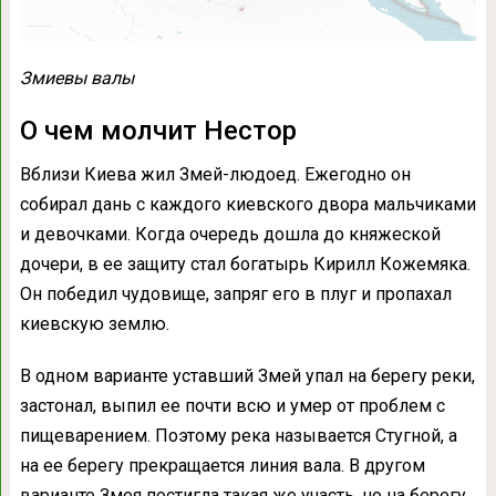
Змиевы валы
О чем молчит Нестор
Вблизи Киева жил Змей-людоед. Ежегодно он
собирал дань с каждого киевского двора мальчиками
и девочками. Когда очередь дошла до княжеской
дочери, в ее защиту стал богатырь Кирилл Кожемяка.
Он победил чудовище, запряг его в плуг и пропахал
киевскую землю.
В одном варианте уставший Змей упал на берегу реки,
застонал, выпил ее почти всю и умер от проблем с
пищеварением. Поэтому река называется Стугной, а
на ее берегу прекращается линия вала. В другом
варианте Змея постигла такая же участь, но на берегу