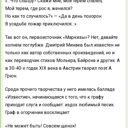
«…Что слышу? Скажи мне, мой терем спалён,
Мой терем, где рос я, женился?
Но как то случилось?» — «Да в день похорон
В усадьбе пожар приключился…»
Так вот он, первоисточник «Маркизы»? Нет, давайте
копнём поглубже. Дмитрий Минаев был известен не
только как автор собственных произведений, но и
как переводчик стихов Мольера, Байрона и других. А
в 30-40-х годах XIX века в Австрии творил поэт А.
Грюн.
Среди прочего творчества у него имелась баллада
«Известие», начинающаяся с того, что к графу
приходит слуга и сообщает: издох любимый песик.
Граф в огорчении восклицает:
«Не может быть! Совсем щенок!