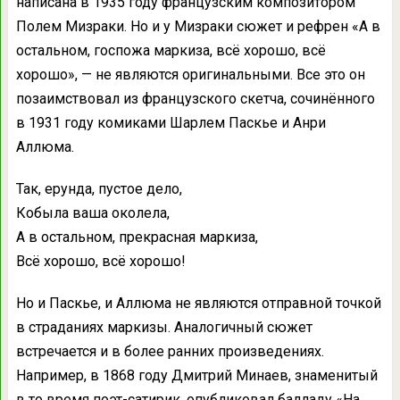
написана в 1935 году французским композитором
Полем Мизраки. Но и у Мизраки сюжет и рефрен «А в
остальном, госпожа маркиза, всё хорошо, всё
хорошо», — не являются оригинальными. Все это он
позаимствовал из французского скетча, сочинённого
в 1931 году комиками Шарлeм Паскье и Анри
Аллюма.
Так, ерунда, пустое дело,
Кобыла ваша околела,
А в остальном, прекрасная маркиза,
Всё хорошо, всё хорошо!
Но и Паскье, и Аллюма не являются отправной точкой
в страданиях маркизы. Аналогичный сюжет
встречается и в более ранних произведениях.
Например, в 1868 году Дмитрий Минаев, знаменитый
в то время поэт-сатирик, опубликовал балладу «На