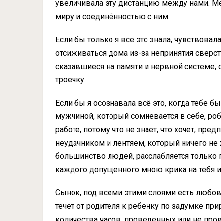
увеличивала эту дистанцию между нами. М
миру и соединённостью с ним.
Если бы только я всё это знала, чувствовала
отсиживаться дома из-за непринятия сверс
сказавшиеся на памяти и нервной системе,
троечку.
Если бы я осознавала всё это, когда тебе бы
мужчиной, который сомневается в себе, ро
работе, потому что не знает, что хочет, пред
неудачником и лентяем, который ничего не х
большинство людей, расслабляется только п
каждого допущенного мною крика на тебя и
Сынок, под всеми этими слоями есть любовь
течёт от родителя к ребёнку по задумке пр
количества часов, проведенных или не про