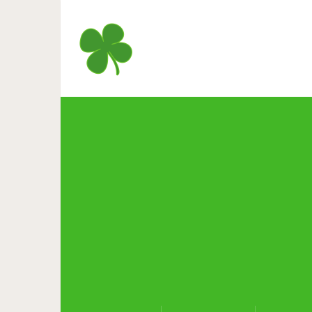
Отрывок из книги Ю. Гиппе
До 