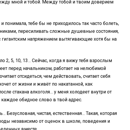
ежду мной и тобой. Между тобой и твоим доверием
 и понимала, тебе бы не приходилось так часто болеть,
тниками, пересиливать сложные душевные состояния,
 с гигантским напряжением вытягивающие хотя бы на
ло 2, 5, 10, 13… Сейчас, когда я вижу тебя взрослым
беет перед начальником, работает на нелюбимой
почитает отсидеться, чем действовать, считает себя
очет от жизни и живёт по накатанной, как
осле стакана алкоголя… у меня холодеет внутри от
 каждое обидное слово в твой адрес.
… Безусловная, чистая, естественная… Такая, которая
ироды независимо от оценок в школе, поведения и
веденных вместе.