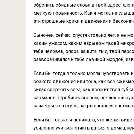
обронить обидные слова в твой адрес, хлопн
мелкую провинность. Как я могла не слышать
эти страшные крики и движения и бесконечн
Сыночек, сейчас, спустя столько лет, я не 
каким ужасом, каким взрывом твоей микров
тебе человек, опора, защита, тыл, твой пер
разворачивался к тебе львиной мордой, из
Если бы тогда я только могла чувствовать 
резкого движения или тона, как все сжимае
силах сдержать слез, как дрожит твоя губк
карманов, теребишь волосы, щелкаешь ручк
качаешься на стуле, закрываешься в комнат
Если бы только я понимала, что желая виде
усиленно учиться, отчитываться о домашнем