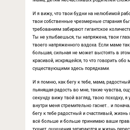
И я вижу, что твои будни на нелюбимой раб
твои собственные чрезмерные старания бы
требованиям забирают гигантское количество
Ты не улыбаешься, ты напряжена, твои глаза
твоего напряженного вздоха. Если маме так 
большая, сильная не может выстоять в этом
красивой, искрящейся, то что говорить обо
существующими здесь порядками.
И я помню, как бегу к тебе, мама, радостны
пьянящая радость во мне, такие чувства, ощ
секунду вижу твой взгляд, твою походку, я
внутри меня стремительно гаснет… и понача
бегу к тебе радостный и счастливый, жизнь
всё больше и больше принимаю ваши прави
тухнет, ощущения затираются и жизнь перес