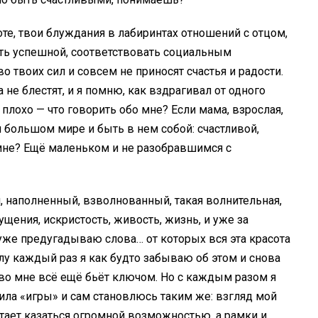
оте, твои блуждания в лабиринтах отношений с отцом,
ть успешной, соответствовать социальным
 твоих сил и совсем не приносят счастья и радости.
 не блестят, и я помню, как вздрагивал от одного
плохо — что говорить обо мне? Если мама, взрослая,
 большом мире и быть в нем собой: счастливой,
 мне? Ещё маленьком и не разобравшимся с
й, наполненный, взволнованный, такая волнительная,
ущения, искристость, живость, жизнь, и уже за
 уже предугадываю слова… от которых вся эта красота
лу каждый раз я как будто забываю об этом и снова
 во мне всё ещё бьёт ключом. Но с каждым разом я
ла «игры» и сам становлюсь таким же: взгляд мой
тает казаться огромной возможностью, а рамки и