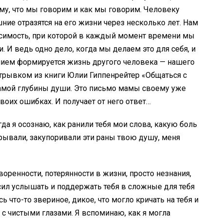
ому, что мы говорим и как мы говорим. Человеку
ние отразятся на его жизни через несколько лет. Нам
симость, при которой в каждый момент времени мы
 И ведь одно дело, когда мы делаем это для себя, и
нием формируется жизнь другого человека — нашего
отрывком из книги Юлии Гиппенрейтер «Общаться с
самой глубины души. Это письмо мамы своему уже
воих ошибках. И получает от него ответ…
гда я осознаю, как ранили тебя мои слова, какую боль
крывали, закупоривали эти раны твою душу, меня
воренности, потерянности в жизни, просто незнания,
 сил услышать и поддержать тебя в сложные для тебя
 что-то звериное, дикое, что могло кричать на тебя и
 с чистыми глазами. Я вспоминаю, как я могла