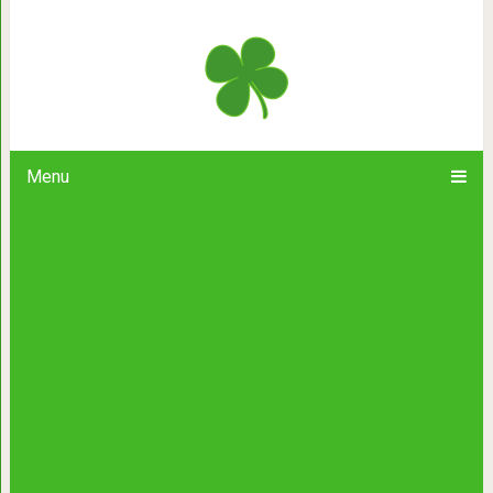
Пара решила узнать, получится ли
купленных в м
Menu