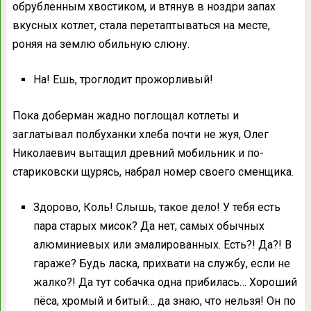
обрубленным хвостиком, и втянув в ноздри запах
вкусных котлет, стала перетаптываться на месте,
роняя на землю обильную слюну.
На! Ешь, троглодит прожорливый!
Пока доберман жадно поглощал котлеты и
заглатывал полбуханки хлеба почти не жуя, Олег
Николаевич вытащил древний мобильник и по-
стариковски щурясь, набрал номер своего сменщика.
Здорово, Коль! Слышь, такое дело! У тебя есть
пара старых мисок? Да нет, самых обычных
алюминиевых или эмалированных. Есть?! Да?! В
гараже? Будь ласка, прихвати на службу, если не
жалко?! Да тут собачка одна прибилась… Хороший
пёса, хромый и битый… да знаю, что нельзя! Он по