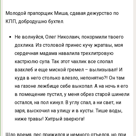
Молодой прапорщик Миша, сдавая дежурство по
КПП, добродушно бухтел.
Не волнуйся, Олег Николаич, покормили твоего
дохлика. Из столовой принес кучу жратвы, моя
сердечная мадама навалила трехлитровую
кастрюлю супа. Так этот чахлик все слопал
взахлеб и еще миской гремел – вылизывал! И
куда в него столько влезло, непонятно?! Он там
на газоне лежбище себе выкопал. А на ночь я его
в помещение пустил, у меня обрез старой шинели
остался, на пол кинул. В углу спал, а ни свет, ни
заря, выскочил на улицу и в кусты. Тише воды,
ниже травы! Хитрый зверюга!
Шло время, пес прижился и немного отъелся, но при