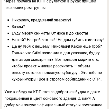
Через полчаса на КПП с рулеткой в руках пришел
начальник рем.группы.
Николаич, предъявляй зверюгу!
Зачем?
Буду мерку снимать! От носа и до хвоста!
На кой? На гроб, что ли?! Не дам губить животину!
Да ну тебя к лешему, Николаич! Какой еще гроб?
Только что САМ позвонил и дал указание, будку
для зверя смастрячить. Вот пришел мерить его,
чтобы проект жилища рассчитать — объем,
высоту потолка, полезную кубатуру… Это тебе не
хухры-мухры! Все в строгом соблюдении с СТР…
Уже к обеду за КПП стояла добротная будка и даже
покрашенная в цвет основного здания. О, как?! А
доберман получил официальный статус и постоянное