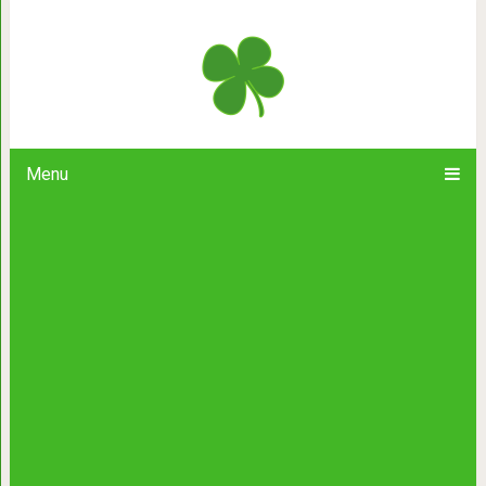
Пес был без ошейника и в крайней
смотрела на человека затравле
Menu