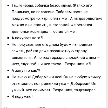
Тащгенерал, собачка безобидная. Жалко его.
Понимаю, не положено. Табелем поста не
предусмотрено, харч опять же… А на довольствие
можно и не ставить, в столовой же остается,
девчонки корм дают… остается же…
А покусает кого?!
Не покусает, мы его днем будем на привязь
сажать, ребята даже парашютную стропу
выменяли… А ночью гораздо спокойней с ним —
нюх, слух, зубы и все такое… Разрешите, а?!
А зовут то как?!
Не знаю я! Доберман и все! Он на любую кличку
отзывается, но привыкли уже – Доберман! Он
умный, все понимает! Разрешите, тащгенерал…
Я подумаю!