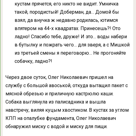
кустам прячется, его никто не видит. Умничка
такой, породистый! Доберман, да… Домой бы
взял, да внучка ж недавно родилась, ютимся
впятером на 44-х квадратах. Принесешь?! Ото
ладно! Спасибо тебе, друже! И это… воды набери
в бутылку и пожрать чего… для зверя, а с Мишкой
из третьей смены я переговорю… Не прогоняйте
собачку, ладно?!
Через двое суток, Олег Николаевич пришел на
службу с большой авоськой, откуда вытащил пакет с
мясной обрезью и приличную кастрюлю каши.
Собака выглянула из палисадника и вышла
навстречу, виляя куцым хвостиком. В кустах за углом
КПП на опалубке фундамента, Олег Николаевич
обнаружил миску с водой и миску для пищи.