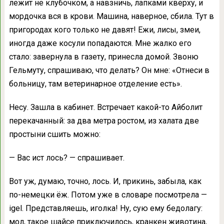
лежит не клубочком, а навзничь, лапками кверху, и
мордочка вся в крови. Машина, наверное, сбила. Тут в
пригородах кого только не давят! Ежи, лисы, змеи,
иногда даже косули попадаются. Мне жалко его
стало: завернула в газету, принесла домой. Звоню
Гельмуту, спрашиваю, что делать? Он мне: «Отнеси в
больницу, там ветеринарное отделение есть».
Несу. Зашла в кабинет. Встречает какой-то Айболит
перекачанный: за два метра ростом, из халата две
простыни сшить можно:
— Вас ист лось? — спрашивает.
Вот уж, думаю, точно, лось. И, прикинь, забыла, как
по-немецки ёж. Потом уже в словаре посмотрела —
igel. Представляешь, иголка! Ну, сую ему бедолагу:
мол, такое шайсе приключилось, кранкен животина,