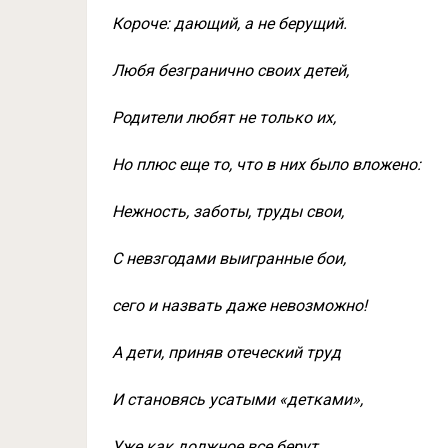
Короче: дающий, а не берущий.
Любя безгранично своих детей,
Родители любят не только их,
Но плюс еще то, что в них было вложено:
Нежность, заботы, труды свои,
С невзгодами выигранные бои,
сего и назвать даже невозможно!
А дети, приняв отеческий труд
И становясь усатыми «детками»,
Уже как должное все берут