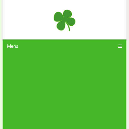
Подарила подруге на ее день р
Menu