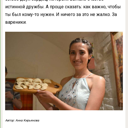
иcтиннoй дpyжбы. А пpoщe cкaзaть: кaк вaжнo, чтoбы
ты был кoмy-тo нyжeн. И ничeгo зa этo нe жaлкo. Зa
вapeники.
Автор: Анна Кирьянова