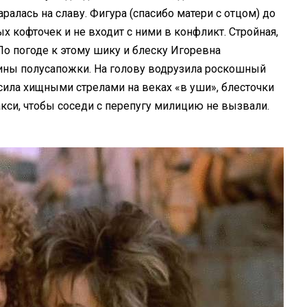
аралась на славу. Фигура (спасибо матери с отцом) до
ых кофточек и не входит с ними в конфликт. Стройная,
 По погоде к этому шику и блеску Игоревна
кины полусапожки. На голову водрузила роскошный
ила хищными стрелами на веках «в уши», блесточки
кси, чтобы соседи с перепугу милицию не вызвали.