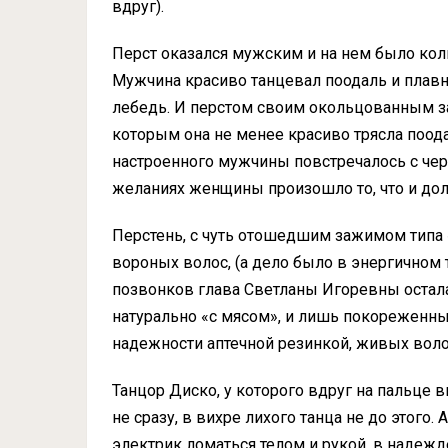
вдруг).
Перст оказался мужским и на нем было кол
Мужчина красиво танцевал поодаль и плавно
лебедь. И перстом своим окольцованным з
которым она не менее красиво трясла поод
настроенного мужчины повстречалось с ч
желаниях женщины произошло то, что и до
Перстень, с чуть отошедшим зажимом типа 
вороных волос, (а дело было в энергичном 
позвонков глава Светланы Игоревны остал
натурально «с мясом», и лишь покореженные
надежности аптечной резинкой, живых воло
Танцор Диско, у которого вдруг на пальце
не сразу, в вихре лихого танца не до этого.
электрик ломаться телом и рукой, в надеж