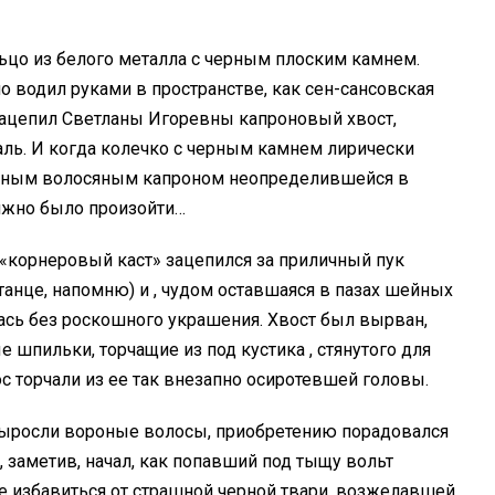
ьцо из белого металла с черным плоским камнем.
 водил руками в пространстве, как сен-сансовская
ацепил Светланы Игоревны капроновый хвост,
аль. И когда колечко с черным камнем лирически
ерным волосяным капроном неопределившейся в
лжно было произойти…
«корнеровый каст» зацепился за приличный пук
танце, напомню) и , чудом оставшаяся в пазах шейных
ась без роскошного украшения. Хвост был вырван,
 шпильки, торчащие из под кустика , стянутого для
с торчали из ее так внезапно осиротевшей головы.
 выросли вороные волосы, приобретению порадовался
 А, заметив, начал, как попавший под тыщу вольт
де избавиться от страшной черной твари, возжелавшей