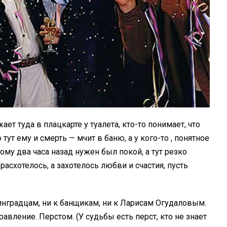
ет туда в плацкарте у туалета, кто-то понимает, что
 тут ему и смерть — мчит в баню, а у кого-то , понятное
ому два часа назад нужен был покой, а тут резко
асхотелось, а захотелось любви и счастия, пусть
инградцам, ни к банщикам, ни к Ларисам Огудаловым.
авление. Перстом. (У судьбы есть перст, кто не знает