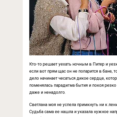
Кто-то решает уехать ночным в Питер и уезжа
если вот прям щас он не попарится в бане, то
дело начинает чесаться дикое сердце, котор
поменялась парадигма бытия и покоя резко р
даже и ненадолго.
Светлана моя не успела примкнуть ни к лен
Судьба сама ее нашла и указала нужное напр