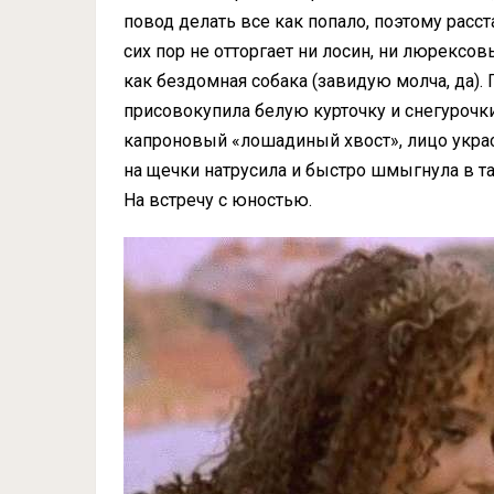
повод делать все как попало, поэтому расст
сих пор не отторгает ни лосин, ни люрексов
как бездомная собака (завидую молча, да).
присовокупила белую курточку и снегуроч
капроновый «лошадиный хвост», лицо украс
на щечки натрусила и быстро шмыгнула в та
На встречу с юностью.