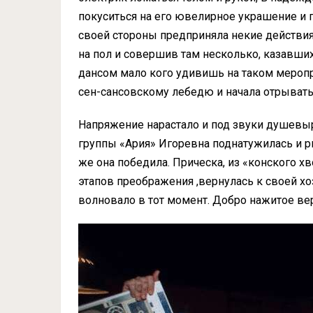
покуситься на его ювелирное украшение и 
своей стороны предприняла некие действия,
на пол и совершив там несколько, казавши
дансом мало кого удивишь на таком меропри
сен-сансовскому лебедю и начала отрывать
Напряжение нарастало и под звуки душев
группы «Ария» Игоревна поднатужилась и р
же она победила. Прическа, из «конского х
этапов преображения ,вернулась к своей хо
волновало в тот момент. Добро нажитое ве