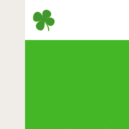
Пошла моя знакомая на вст
седая,