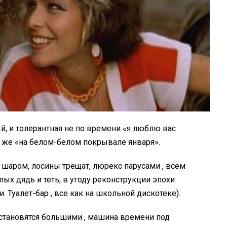
ый, и толерантная не по времени «я люблю вас
о же «на белом-белом покрывале января».
 шаром, лосины трещат, люрекс парусами , всем
лых дядь и теть, в угоду реконструкции эпохи
 Туалет-бар , все как на школьной дискотеке).
 становятся большими , машина времени под