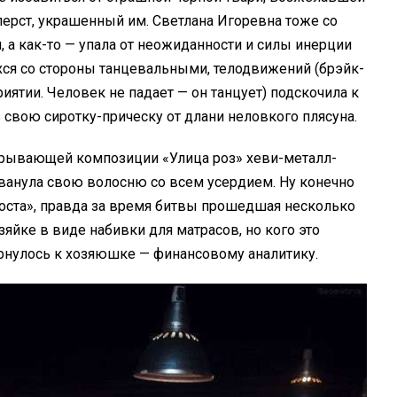
перст, украшенный им. Светлана Игоревна тоже со
 а как-то — упала от неожиданности и силы инерции
хся со стороны танцевальными, телодвижений (брэйк-
ятии. Человек не падает — он танцует) подскочила к
 свою сиротку-прическу от длани неловкого плясуна.
ырывающей композиции «Улица роз» хеви-металл-
ванула свою волосню со всем усердием. Ну конечно
воста», правда за время битвы прошедшая несколько
зяйке в виде набивки для матрасов, но кого это
рнулось к хозяюшке — финансовому аналитику.