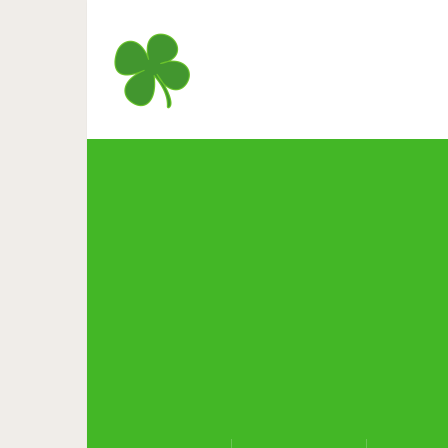
Потрясающие снимки зн
национ