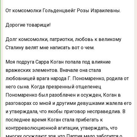
От комсомолки Гольденцвейг Розы Израилевны.
Дорогие товарищи!
Долг комсомолки, патриотки, любовь к великому
Сталину велят мне написать вот о чем.
Моя подруга Сарра Коган попала под влияние
вражеских элементов. Вначале она стала
любовницей врага народа Г. Пономаренко, родила от
него сына. Когда презренный отщепенец
Пономаренко был разоблачен и осужден, Коган в
разговорах со мной и другими девушками жалела его
и утверждала, что якобы приговор несправедлив. В
последнее время Коган стала прибегать к
контрреволюционной агитации, утверждать, что
многих осуждают зря, что Партия мало заботится о