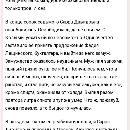
женщины на командировке замерзли. Выжили
только трое. И она.
В конце сорок седьмого Сарра Давидовна
освободилась. Освободилась, да не совсем. С
Колымы уехать было невозможно. Одиночество
заставило ее принять предложение Фадея
Лещинского, бухгалтера, и выйти за него замуж.
Замужество оказалось неудачным. Муж пил запоями,
пьяный грязно ругал ее и бил. Кончилось тем, что в
сильный мороз, окоченев, он пришел на склад, где
работал, и стал пить, не закусывая: закуска, как и все,
кроме спирта, окаменела от холода. Выпил разом
полтора литра спирта и тут же умер. Что ж, пожалуй,
снова повезло, а то бы долго мучилась.
В пятьдесят пятом ее реабилитировали, и Сарра
Давидовна приехала в Москву. Кажется, наступила