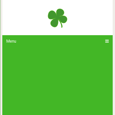
Прелестные крольчата, которы
Menu