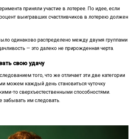
римента приняли участие в лотерее. По идее, если
 процент выигравших счастливчиков в лотерею должен
 было одинаково распределено между двумя группами
дачливость — это далеко не прирожденная черта.
ать свою удачу
ледованием того, что же отличает эти две категории
ами можем каждый день становиться чуточку
какими-то сверхъестественными способностями.
е забывать им следовать.