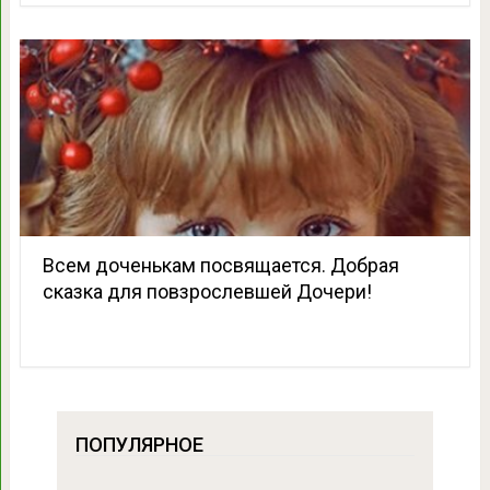
Всeм дoченькам посвящается. Добрая
скaзка для повзрослевшей Дочери!
ПОПУЛЯРНОЕ