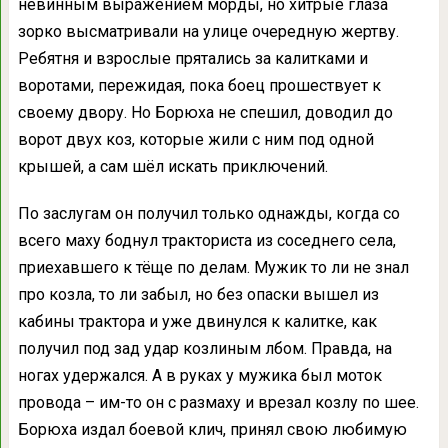
невинным выражением морды, но хитрые глаза
зорко высматривали на улице очередную жертву.
Ребятня и взрослые прятались за калитками и
воротами, пережидая, пока боец прошествует к
своему двору. Но Борюха не спешил, доводил до
ворот двух коз, которые жили с ним под одной
крышей, а сам шёл искать приключений.
По заслугам он получил только однажды, когда со
всего маху боднул тракториста из соседнего села,
приехавшего к тёще по делам. Мужик то ли не знал
про козла, то ли забыл, но без опаски вышел из
кабины трактора и уже двинулся к калитке, как
получил под зад удар козлиным лбом. Правда, на
ногах удержался. А в руках у мужика был моток
провода – им-то он с размаху и врезал козлу по шее.
Борюха издал боевой клич, принял свою любимую