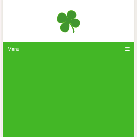
Рассказ о молодом козле по кличке 
деревне Афанасьево проживало 
Menu