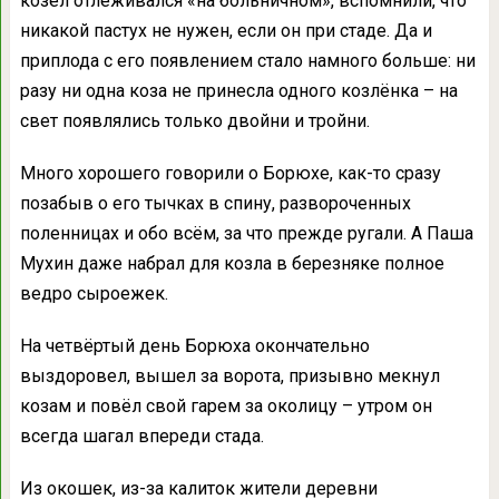
козёл отлёживался «на больничном», вспомнили, что
никакой пастух не нужен, если он при стаде. Да и
приплода с его появлением стало намного больше: ни
разу ни одна коза не принесла одного козлёнка – на
свет появлялись только двойни и тройни.
Много хорошего говорили о Борюхе, как-то сразу
позабыв о его тычках в спину, развороченных
поленницах и обо всём, за что прежде ругали. А Паша
Мухин даже набрал для козла в березняке полное
ведро сыроежек.
На четвёртый день Борюха окончательно
выздоровел, вышел за ворота, призывно мекнул
козам и повёл свой гарем за околицу – утром он
всегда шагал впереди стада.
Из окошек, из-за калиток жители деревни