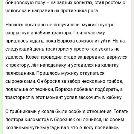
бойцовскую позу – на задних копытах, стал ростом с
человека и направил на противника рога.
Напасть повторно не получилось: мужик шустро
запрыгнул в кабину трактора. Почти час ему
пришлось ждать, пока Борюха соизволит уйти. Но на
следующий день трактористу просто так уехать не
удалось. Козёл проводил стадо за деревню, вернулся
к трактору, лёг неподалёку и уставился на калитку
палисадника. Пришлось мужику откупаться
сыроежками. Он бросил за забор несколько грибов,
подальше от техники, Борюха побежал подбирать, а
тракторист в этот момент успел заскочить в кабину.
С грибниками у козла были особые отношения. Топать
полтора километра в березняк он ленился, но своим
козлиным чутьём угадывал, что в лесу появились