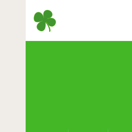
Ричард Гир встретил насто
делится