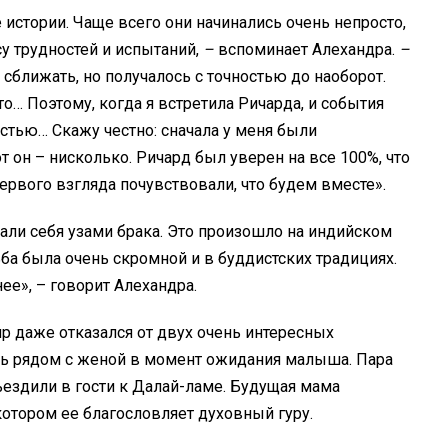
истории. Чаще всего они начинались очень непросто,
у трудностей и испытаний,
–
вспоминает Алехандра.
–
сближать, но получалось с точностью до наоборот.
о… Поэтому, когда я встретила Ричарда, и события
стью… Скажу честно: сначала у меня были
т он – нисколько. Ричард был уверен на все 100%, что
 первого взгляда почувствовали, что будем вместе».
али себя узами брака. Это произошло на индийском
ьба была очень скромной и в буддистских традициях.
ее», – говорит Алехандра.
р даже отказался от двух очень интересных
ть рядом с женой в момент ожидания малыша. Пара
ездили в гости к Далай-ламе. Будущая мама
котором ее благословляет духовный гуру.