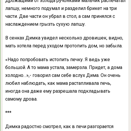
Дрожащими от холода ручонками мальчик распечатал
лапшу, немного подумал и разделил брикет на три
части. Две части он убрал в стол, а сам принялся с
наслаждением грызть сухую лапшу.
В сенках Димка увидел несколько дровишек, видно,
мать хотела перед уходом протопить дом, но забыла.
«Надо попробовать истопить печку. Я ведь уже
большой. А то мама устала, замерзла. Придет, а дома
холодно…»,- говорил сам себе вслух Дима. Он очень
любил наблюдать, как мама растапливала печь,
иногда она даже ему разрешала подкладывать
самому дрова.
***
Димка радостно смотрел, как в печи разгорается