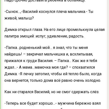
Надо срочно доставить ребенка в больницу.
-Сынок…,-Василий коснулся плеча мальчика.- Ты
живой, малыш?
Димка открыл глаза. На его лице промелькнула целая
палитра эмоций: испуг, удивление, радость.
-Папка…родненький мой… я знал, что ты меня
найдешь! – закричал мальчишка и, всхлипывая,
прижался к груди Василия. – Папка… Как же я тебя
ждал…- А мама…мамочка моя где? – спохватился
Димка. -Я печку затопил, чтобы ей тепло было, когда
она вернется, только дома всё равно очень холодно.
Как ни старался Василий, но не смог сдержать слёз.
-Теперь все будет хорошо…- мужчина бережно взял