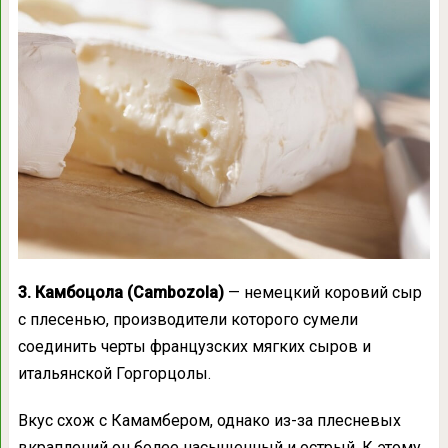
3. Камбоцола (Cambozola)
— немецкий коровий сыр
с плесенью, производители которого сумели
соединить черты французских мягких сыров и
итальянской Горгорцолы.
Вкус схож с Камамбером, однако из-за плесневых
вкраплений он более насыщенный и острый. К этому