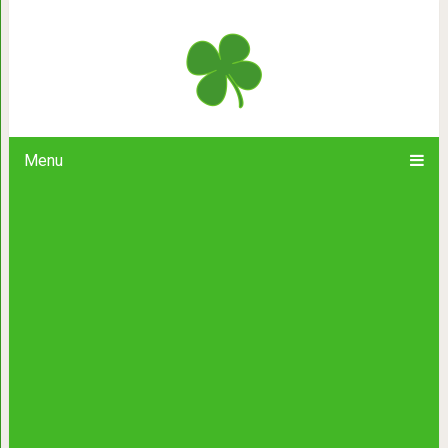
Сенецио Виталис — сказочный су
русалк
Menu