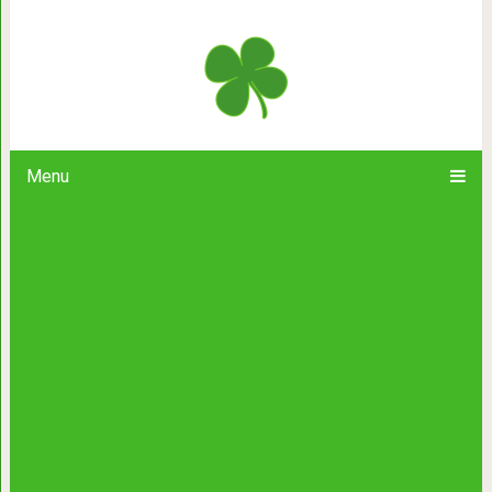
“Скорая помощь” важнее вашей д
хамом на до
Menu