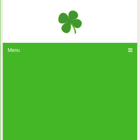
Собака поет аккомпаниру
Menu