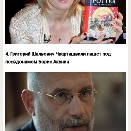
4. Григорий Шалвович Чхартишвили пишет под
псевдонимом Борис Акунин