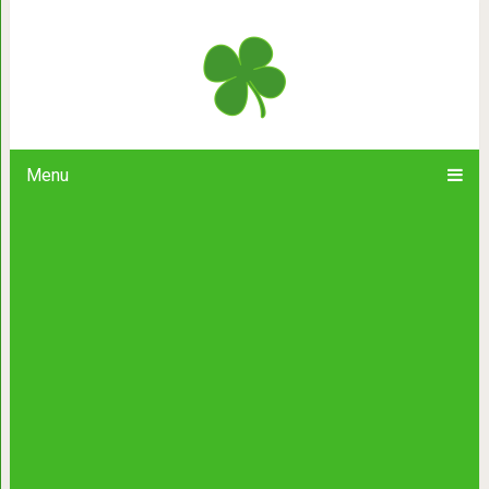
Странный фотоальбом из бельги
перепол
Menu