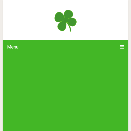
Студенты сняли пародию на «Вл
вместо хоббитов. Эпичность н
Menu