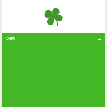
Сварить яйцо желтком нару
Menu