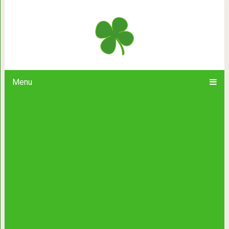
Татуировоки на лице, на которые 
отважн
Menu