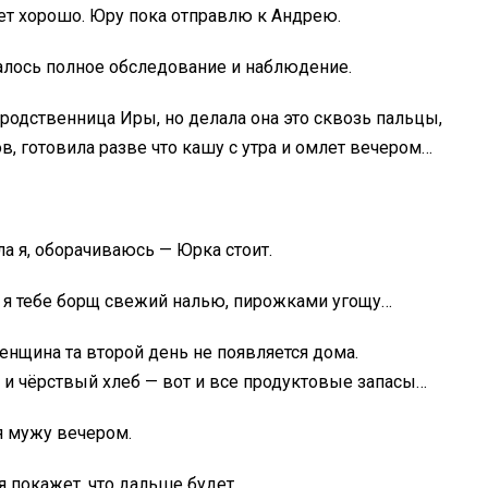
удет хорошо. Юру пока отправлю к Андрею.
валось полное обследование и наблюдение.
родственница Иры, но делала она это сквозь пальцы,
в, готовила разве что кашу с утра и омлет вечером…
а я, оборачиваюсь — Юрка стоит.
 я тебе борщ свежий налью, пирожками угощу…
енщина та второй день не появляется дома.
 и чёрствый хлеб — вот и все продуктовые запасы…
 я мужу вечером.
я покажет, что дальше будет.