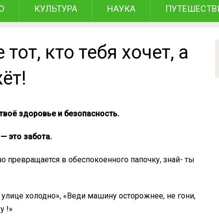
О
КУЛЬТУРА
НАУКА
ПУТЕШЕСТВ
тот, кто тебя хочет, а
жёт!
 твоё здоровье и безопасность.
 — это забота.
чо превращается в обеспокоенного папочку, знай- ты
 улице холодно», «Веди машину осторожнее, не гони,
у !»