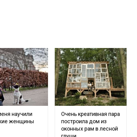
меня научили
Очень креативная пара
кие женщины
построила дом из
оконных рам в лесной
глуши