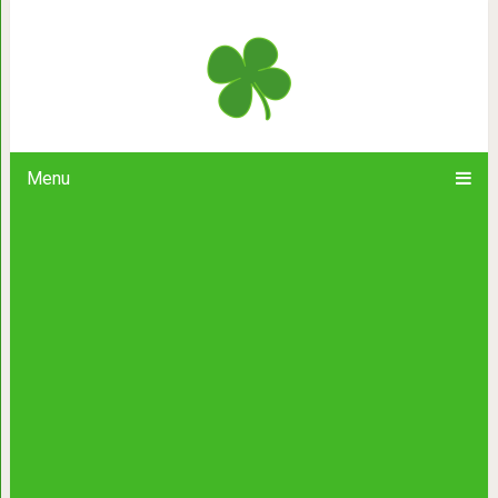
«Ты же эксперт!» — вот и нарисуй 7
красным цв
Menu