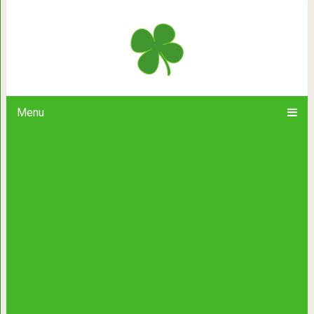
Уборщик нашёл отличный способ с
туалета чи
Menu