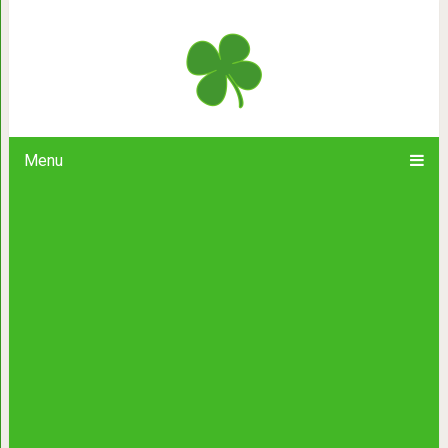
Удивительные скульптуры животн
приборо
Menu